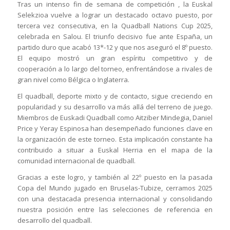
Tras un intenso fin de semana de competición , la Euskal
Selekzioa vuelve a lograr un destacado octavo puesto, por
tercera vez consecutiva, en la Quadball Nations Cup 2025,
celebrada en Salou. El triunfo decisivo fue ante España, un
partido duro que acabó 13*-12 y que nos aseguró el 8º puesto.
El equipo mostró un gran espíritu competitivo y de
cooperación a lo largo del torneo, enfrentándose a rivales de
gran nivel como Bélgica o Inglaterra.
El quadball, deporte mixto y de contacto, sigue creciendo en
popularidad y su desarrollo va más allá del terreno de juego.
Miembros de Euskadi Quadball como Aitziber Mindegia, Daniel
Price y Yeray Espinosa han desempeñado funciones clave en
la organización de este torneo. Esta implicación constante ha
contribuido a situar a Euskal Herria en el mapa de la
comunidad internacional de quadball.
Gracias a este logro, y también al 22º puesto en la pasada
Copa del Mundo jugado en Bruselas-Tubize, cerramos 2025
con una destacada presencia internacional y consolidando
nuestra posición entre las selecciones de referencia en
desarrollo del quadball.