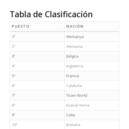
Tabla de Clasificación
PUESTO
NACIÓN
1º
Alemanya
2º
Alemania
3º
Bélgica
4º
Inglaterra
5º
Francia
6º
Cataluña
7º
Team World
8º
Euskal Herria
9º
Celta
10º
Bretaña