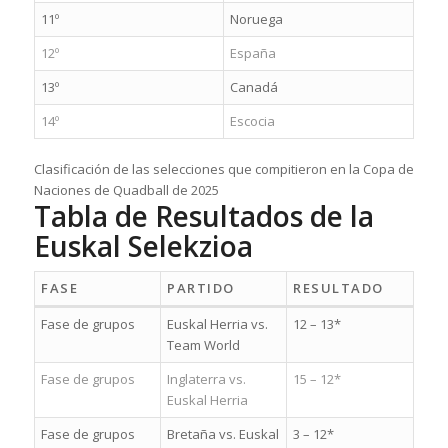
11º
Noruega
12º
España
13º
Canadá
14º
Escocia
Clasificación de las selecciones que compitieron en la Copa de
Naciones de Quadball de 2025
Tabla de Resultados de la
Euskal Selekzioa
FASE
PARTIDO
RESULTADO
Fase de grupos
Euskal Herria vs.
12 – 13*
Team World
Fase de grupos
Inglaterra vs.
15 – 12*
Euskal Herria
Fase de grupos
Bretaña vs. Euskal
3 – 12*