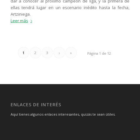
dar a conocer al próximo campeón de liga, y la primera de
ellas tendrá lugar en un escenario inédito hasta la fecha,
Artziniega.
Leer más
1
2
3
›
»
Página 1 de 12
ENLACES DE INTERÉS
Aquí tienes algunos enlaces interesantes, quizás te sean útiles.