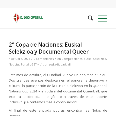
2° Copa de Naciones: Euskal
Selekzioa y Documental Queer
/
/
4 octubre, 2024
0 Comentarios
en
Competiciones
,
Euskal Selekzioa
,
/
Noticias
,
Portal LGBTI+
por
euskadiquadball
Este mes de octubre, el Quadball vuelve un año más a Salou.
Dos grandes eventos destacan en el panorama deportivo y
cultural: la participación de la Euskal Selekzioa en la Quadball
Nations Cup 2024 y el rodaje del documental Queerball, que
explora la identidad de género a través de este deporte
inclusivo. ¡Te contamos más a continuación!
Al final de este entrada podras encontrar las Notas de
Prensa.