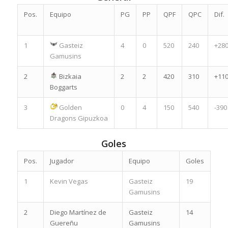
Pos.
Equipo
PG
PP
QPF
QPC
Dif.
1
Gasteiz
4
0
520
240
+28
Gamusins
2
Bizkaia
2
2
420
310
+11
Boggarts
3
Golden
0
4
150
540
-390
Dragons Gipuzkoa
Goles
Pos.
Jugador
Equipo
Goles
1
Kevin Vegas
Gasteiz
19
Gamusins
2
Diego Martínez de
Gasteiz
14
Guereñu
Gamusins