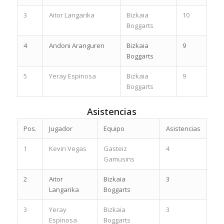
3
Aitor Langarika
Bizkaia
10
Boggarts
4
Andoni Aranguren
Bizkaia
9
Boggarts
5
Yeray Espinosa
Bizkaia
9
Boggarts
Asistencias
Pos.
Jugador
Equipo
Asistencias
1
Kevin Vegas
Gasteiz
4
Gamusins
2
Aitor
Bizkaia
3
Langarika
Boggarts
3
Yeray
Bizkaia
3
Espinosa
Boggarts