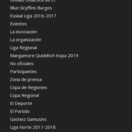
Blue Gryffins Burgos
Euskal Liga 2016-2017
Eventos
La Asociación
La organización
Liga Regional
Mangamore Quidditch Kopa 2019
No oficiales
Participantes
Zona de prensa
Copa de Regiones
Copa Regional
El Deporte
El Partido
Gasteiz Gamusins
Liga Norte 2017-2018