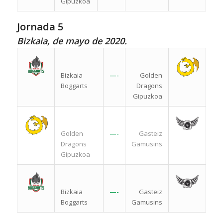
Gipuzkoa
Jornada 5
Bizkaia, de mayo de 2020.
Bizkaia
—-
Golden
Boggarts
Dragons
Gipuzkoa
Golden
—-
Gasteiz
Dragons
Gamusins
Gipuzkoa
Bizkaia
—-
Gasteiz
Boggarts
Gamusins