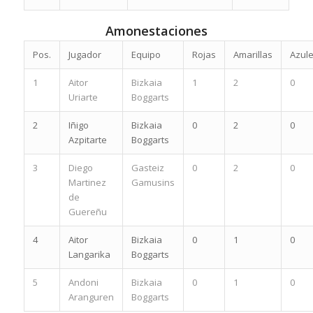
Amonestaciones
Pos.
Jugador
Equipo
Rojas
Amarillas
Azul
1
Aitor
Bizkaia
1
2
0
Uriarte
Boggarts
2
Iñigo
Bizkaia
0
2
0
Azpitarte
Boggarts
3
Diego
Gasteiz
0
2
0
Martinez
Gamusins
de
Guereñu
4
Aitor
Bizkaia
0
1
0
Langarika
Boggarts
5
Andoni
Bizkaia
0
1
0
Aranguren
Boggarts