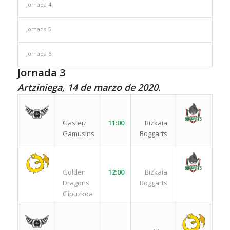
Jornada 4
Jornada 5
Jornada 6
Jornada 3
Artziniega, 14 de marzo de 2020.
Gasteiz
11:00
Bizkaia
Gamusins
Boggarts
Golden
12:00
Bizkaia
Dragons
Boggarts
Gipuzkoa