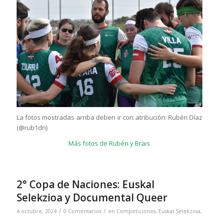
La fotos mostradas arriba deben ir con atribución: Rubén Díaz
(@rub1dn)
Más fotos de Rubén y Brais
2° Copa de Naciones: Euskal
Selekzioa y Documental Queer
/
/
4 octubre, 2024
0 Comentarios
en
Competiciones
,
Euskal Selekzioa
,