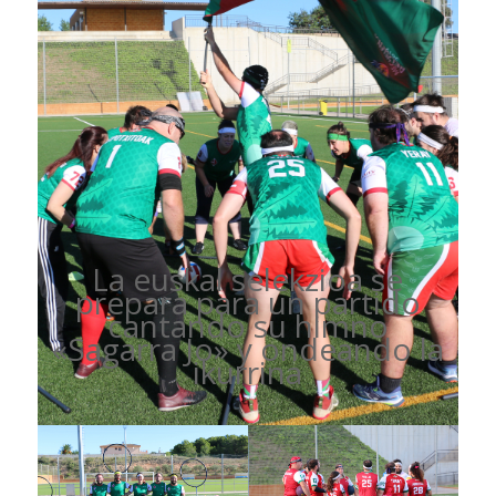
La euskal selekzioa se
prepara para un partido
cantando su himno
«Sagarra Jo» y ondeando la
ikurrina