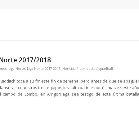
 Norte 2017/2018
/
ones
,
Liga Norte
,
Liga Norte 2017-2018
,
Noticias
por
euskadiquadball
 quidditch toca a su fin este fin de semana, pero antes de que se apague
lausura, a nuestros tres equipos les falta batirse por última vez este año
l campo de Lombo, en Arrigorriaga sea testigo de esta última batalla