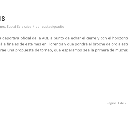
18
/
nes
,
Euskal Selekzioa
por
euskadiquadball
deportiva oficial de la AQE a punto de echar el cierre y con el horizont
á a finales de este mes en Florencia y que pondrá el broche de oro a est
s trae una propuesta de torneo, que esperamos sea la primera de mucha
Página 1 de 2