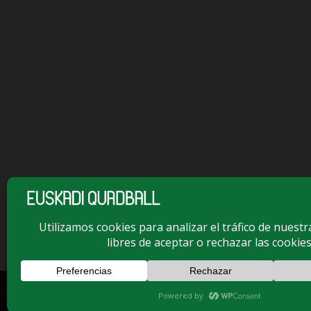
This site uses cookies. By c
© Copyright -
Euskadi Quadball
-
Enfold Theme by Kriesi