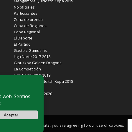
Mangamore Quidditch Kopa 2019
No oficiales
Participantes
Zona de prensa
Copa de Regiones
Copa Regional
El Deporte
El Partido
Gasteiz Gamusins
Liga Norte 2017-2018
Gipuzkoa Golden Dragons
La Competición
Liga Norte 2018-2019
Mangamore Quidditch Kopa 2018
Equipos
Euskal Liga 2019-2020
Aviso legal
ontinuing to browse the site, you are agreeing to our use of cookies.