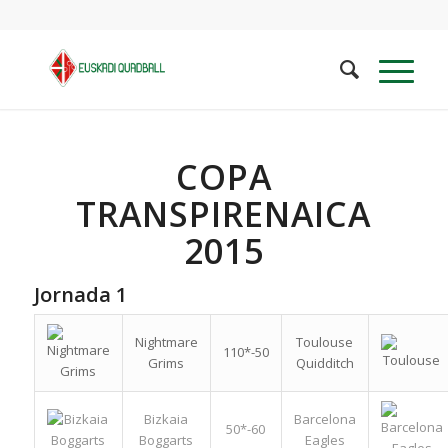
COPA
TRANSPIRENAICA
2015
Jornada 1
Nightmare
Toulouse
110*-50
Grims
Quidditch
Bizkaia
Barcelona
50*-60
Boggarts
Eagles