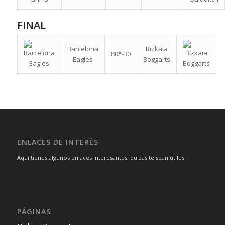
FINAL
Barcelona
Bizkaia
80*-30
Eagles
Boggarts
ENLACES DE INTERÉS
Aquí tienes algunos enlaces interesantes, quizás te sean útiles.
PÁGINAS