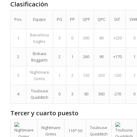
Clasificación
Pos.
Equipo
PG
PP
QPF
QPC
Dif.
SW
Barcelona
1
3
0
300
80
+220
0
Eagles
Bizkaia
2
2
1
260
90
+170
1
Boggarts
Nightmare
3
1
2
130
250
-120
1
Grims
Toulouse
4
0
3
90
360
-270
0
Quidditch
Tercer y cuarto puesto
Nightmare
Toulouse
110*-50
Grims
Quidditch