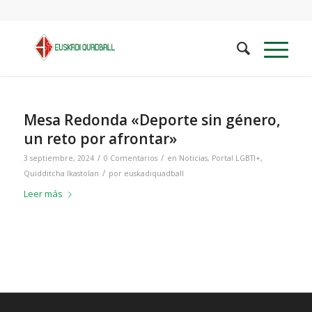
Mesa Redonda «Deporte sin género,
un reto por afrontar»
/
/
3 septiembre, 2024
0 Comentarios
en
Noticias
,
Portal LGBTI+
,
/
Quidditcha Ikastolan
por
euskadiquadball
Leer más