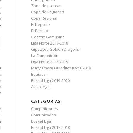
Zona de prensa
,
Copa de Regiones
s
Copa Regional
o
El Deporte
y
El Partido
Gasteiz Gamusins
Liga Norte 2017-2018
Gipuzkoa Golden Dragons
La Competición
Liga Norte 2018-2019
a
Mangamore Quidditch Kopa 2018
a
Equipos
n
Euskal Liga 2019-2020
a
Aviso legal
n
CATEGORÍAS
n
Competiciones
.
Comunicados
s
Euskal Liga
l
Euskal Liga 2017-2018