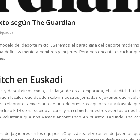
ixto según The Guardian
iquadball
 modelo del deporte mixto. ¿Seremos el paradigma del deporte moderno
na definitivamente a hombres y mujeres. Pero nos encanta escuchar qu
es.
ditch en Euskadi
ás y descubrimos como, a lo largo de esta temporada, el quidditch ha id
ción locales que deciden cubrir nuestras jornadas o jóvenes que habla
a celebrar el aniversario de uno de nuestros equipos. Una ikastola qu
Incluso EiTB se ha subido al carro y ha cubierto nuestros eventos o nos h
ón voluntaria que nos vamos encontrando en nuestro segundo año co
ero de jugadores en los equipos. ¿O quizá sea el volumen de juventud qu
íroslo, pero indiferentemente del causante, estamos disfrutando de lo