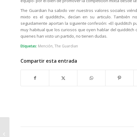
equipo- por el bien de promover la competición mixta desde la
The Guardian ha sabido ver nuestros valores sociales viénd
mixto es el quidditch», decían en su articulo. También
seguidamente aportan la siguiente confesión: «El quidditch p
muy habitual que los curiosos que oyen hablar del quidditch d
quienes han visto un partido, no tienen dudas.
Etiquetas:
Mención
,
The Guardian
Compartir esta entrada
Finalistas de