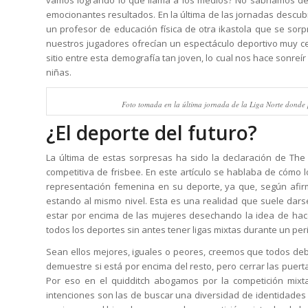
emocionantes resultados. En la última de las jornadas descubri
un profesor de educación física de otra ikastola que se sorpr
nuestros jugadores ofrecían un espectáculo deportivo muy 
sitio entre esta demografía tan joven, lo cual nos hace sonreír p
niñas.
Foto tomada en la última jornada de la Liga Norte donde p
¿El deporte del futuro?
La última de estas sorpresas ha sido la declaración de Th
competitiva de frisbee. En este artículo se hablaba de cómo 
representación femenina en su deporte, ya que, según af
estando al mismo nivel. Esta es una realidad que suele dar
estar por encima de las mujeres desechando la idea de hace
todos los deportes sin antes tener ligas mixtas durante un pe
Sean ellos mejores, iguales o peores, creemos que todos debe
demuestre si está por encima del resto, pero cerrar las puer
Por eso en el quidditch abogamos por la competición mixta
intenciones son las de buscar una diversidad de identidades e