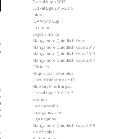
Euskal Kopa 2018
Euskal Liga 2015-2016
Inicio
IQA World Cup
La ciudad
Logos y marca
Mangamore Quidditch Kopa
?
Mangamore Quidditch Kopa 2015
e
Mangamore Quidditch Kopa 2016
Mangamore Quidditch Kopa 2017
Oficiales
Requisitos materiales
Unidad Didáctica de EF
Blue Gryffins Burgos
o
Euskal Liga 2016-2017
n
Eventos
e
La Asociación
a
La organización
n
Liga Regional
Mangamore Quidditch Kopa 2019
No oficiales
e
Participantes
s