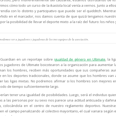
mos cómo todo un curso de la ikastola local venía a vernos. Junto a ellos
endía con lo distinto y participativo que puede ser el quidditch. Mientra
ceñido en el marcador, nos damos cuenta de que quizá tengamos nuestr
or la posibilidad de llevar el deporte mixto a la raíz del futuro: los niños 
odemos ver a jugadores y jugadoras de los tres equipos de la asociación.
e Guardian en un reportaje sobre
igualdad de género en Ultimate
, la lig
los jugadores de Ultimate boicotearon a la organización para aumentar l
irman los hombres, reciben más oportunidades que sus compañeras au
se en los deportes tradicionales, donde se asume que los hombres van 
r las ligas mixtas. No podremos afirmar si los hombres son mejores e
riodo de tiempo suficientemente largo.
rían tener una igualdad de posibilidades. Luego, será el individuo quie
tas a las personas por su sexo nos parece una actitud anticuada y dañina
, colocándola en el centro de nuestro reglamento deportivo. Nuestra
n el campo penalizando al colectivo mayoritario,-el cual variara según e