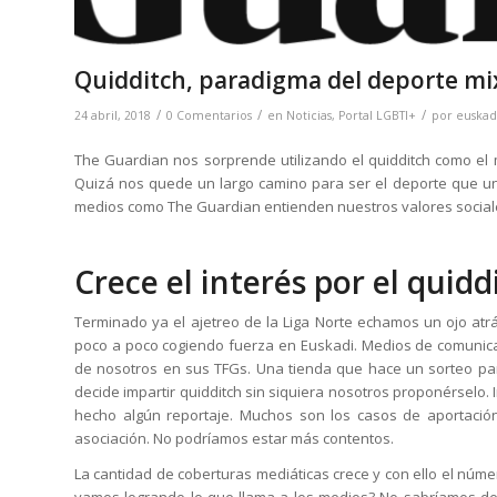
Quidditch, paradigma del deporte m
/
/
/
24 abril, 2018
0 Comentarios
en
Noticias
,
Portal LGBTI+
por
euskad
The Guardian nos sorprende utilizando el quidditch como el
Quizá nos quede un largo camino para ser el deporte que u
medios como The Guardian entienden nuestros valores social
Crece el interés por el quid
Terminado ya el ajetreo de la Liga Norte echamos un ojo atr
poco a poco cogiendo fuerza en Euskadi. Medios de comunica
de nosotros en sus TFGs. Una tienda que hace un sorteo par
decide impartir quidditch sin siquiera nosotros proponérselo. 
hecho algún reportaje. Muchos son los casos de aportaci
asociación. No podríamos estar más contentos.
La cantidad de coberturas mediáticas crece y con ello el núm
vamos logrando lo que llama a los medios? No sabríamos dec