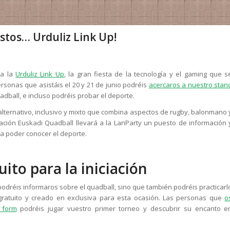
istos… Urduliz Link Up!
 a la
Urduliz Link Up
, la gran fiesta de la tecnología y el gaming que s
rsonas que asistáis el 20 y 21 de junio podréis
acercaros a nuestro stan
dball, e incluso podréis probar el deporte.
alternativo, inclusivo y mixto que combina aspectos de rugby, balonmano 
ión Euskadi Quadball llevará a la LanParty un puesto de información 
a poder conocer el deporte.
ito para la iniciación
 podréis informaros sobre el quadball, sino que también podréis practicarl
gratuito y creado en exclusiva para esta ocasión. Las personas que
o
e form
podréis jugar vuestro primer torneo y descubrir su encanto e