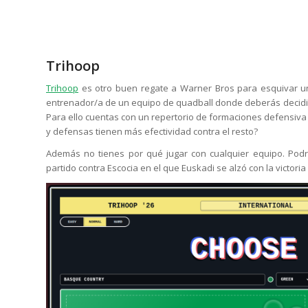
Trihoop
Trihoop
es otro buen regate a Warner Bros para esquivar un
entrenador/a de un equipo de quadball donde deberás decidir 
Para ello cuentas con un repertorio de formaciones defensiva
y defensas tienen más efectividad contra el resto?
Además no tienes por qué jugar con cualquier equipo. Podrá
partido contra Escocia en el que Euskadi se alzó con la victoria 