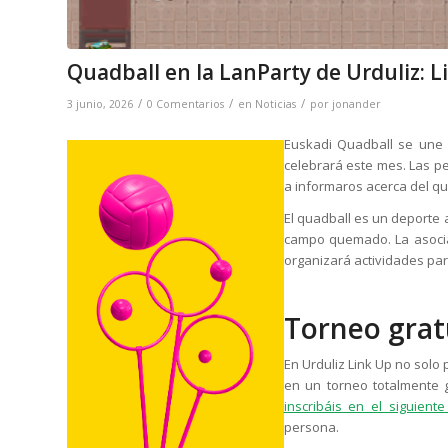
Quadball en la LanParty de Urduliz: L
/
/
/
3 junio, 2026
0 Comentarios
en
Noticias
por
jonander
Euskadi Quadball se une
celebrará este mes. Las pe
a informaros acerca del qua
El quadball es un deporte 
campo quemado. La asociac
organizará actividades par
Torneo gratu
En Urduliz Link Up no solo
en un torneo totalmente 
inscribáis en el siguient
persona.