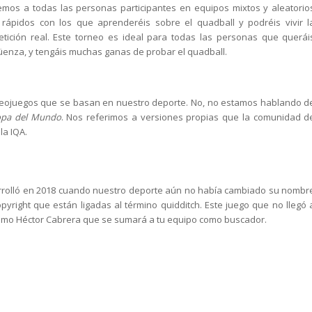
mos a todas las personas participantes en equipos mixtos y aleatorio
 rápidos con los que aprenderéis sobre el quadball y podréis vivir l
tición real. Este torneo es ideal para todas las personas que querái
güenza, y tengáis muchas ganas de probar el quadball.
ideojuegos que se basan en nuestro deporte. No, no estamos hablando d
Copa del Mundo
. Nos referimos a versiones propias que la comunidad d
la IQA.
rolló en 2018 cuando nuestro deporte aún no había cambiado su nombr
yright que están ligadas al término quidditch. Este juego que no llegó 
 como Héctor Cabrera que se sumará a tu equipo como buscador.