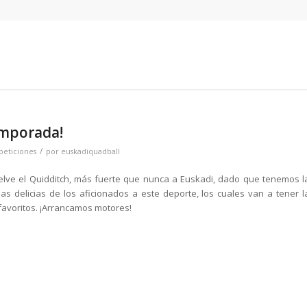
emporada!
/
eticiones
por
euskadiquadball
uelve el Quidditch, más fuerte que nunca a Euskadi, dado que tenemos l
s delicias de los aficionados a este deporte, los cuales van a tener l
favoritos. ¡Arrancamos motores!