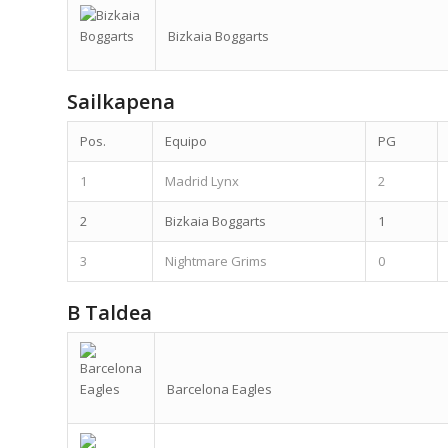
Bizkaia Boggarts
Sailkapena
Pos.
Equipo
PG
1
Madrid Lynx
2
2
Bizkaia Boggarts
1
3
Nightmare Grims
0
B Taldea
Barcelona Eagles