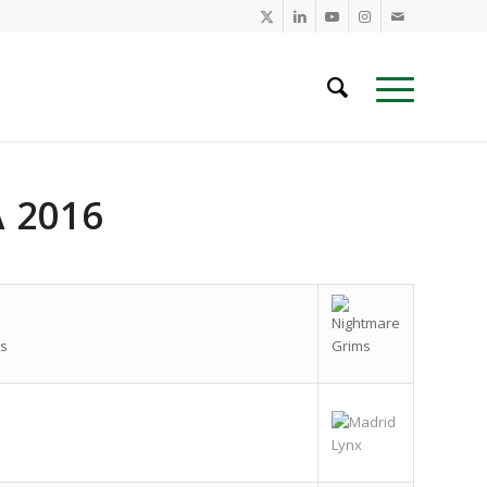
 2016
ms