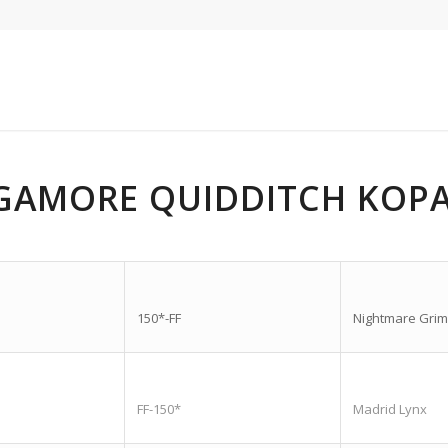
AMORE QUIDDITCH KOPA
150*-FF
Nightmare Gri
FF-150*
Madrid Lynx