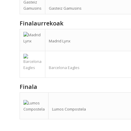
Gasteiz Gamusins
Finalaurrekoak
Madrid Lynx
Barcelona Eagles
Finala
Lumos Compostela