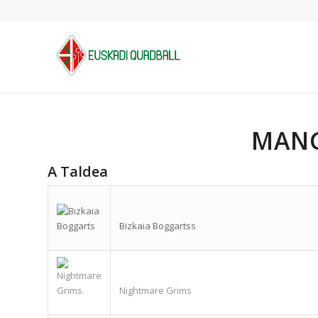
MANG
A Taldea
Bizkaia Boggartss
Nightmare Grims