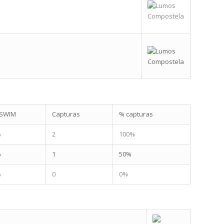
SWIM
Capturas
% capturas
%
2
100%
%
1
50%
%
0
0%