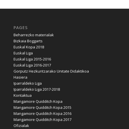
PAGES
Beharrezko materialak
Bizkaia Boggarts
Euskal Kopa 2018
Euskal Liga
Euskal Liga 2015-2016
Euskal Liga 2016-2017
Gorputz Hezkuntzarako Unitate Didaktikoa
Hasiera
Iparraldeko Liga
Iparraldeko Liga 2017-2018
Kontaktua
Mangamore Quidditch Kopa
Mangamore Quidditch Kopa 2015
Mangamore Quidditch Kopa 2016
Mangamore Quidditch Kopa 2017
Ofizialak