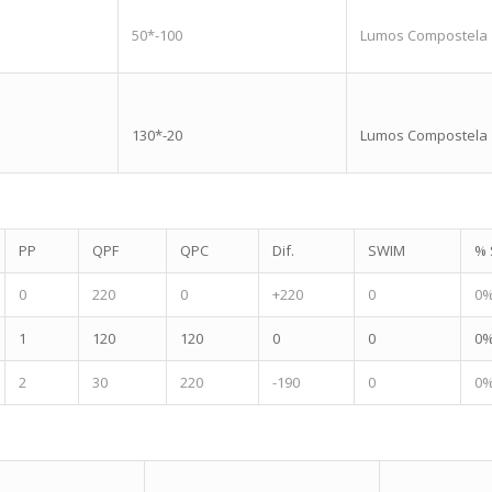
50*-100
Lumos Compostela
130*-20
Lumos Compostela
PP
QPF
QPC
Dif.
SWIM
% 
0
220
0
+220
0
0
1
120
120
0
0
0
2
30
220
-190
0
0