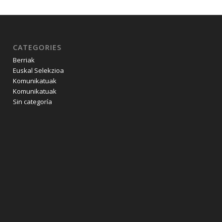
CATEGORIES
Berriak
Euskal Selekzioa
Komunikatuak
Komunikatuak
Sin categoría