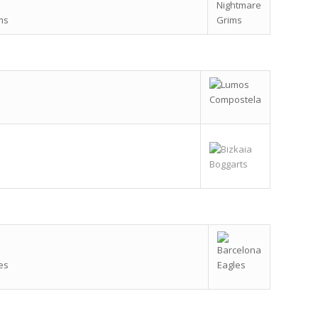
ms
es