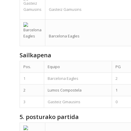
Gasteiz Gamusins
Barcelona Eagles
Sailkapena
Pos.
Equipo
PG
1
Barcelona Eagles
2
2
Lumos Compostela
1
3
Gasteiz Gmausins
0
5. posturako partida