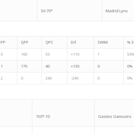
50-70*
Madrid Lynx
PP
QPF
QPC
Dif.
SWIM
% 
0
160
50
+110
1
50
1
170
40
+130
0
0%
2
0
240
-240
0
0%
150*-10
Gasteiz Gamusins