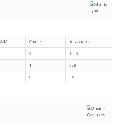
SWIM
Capturas
% capturas
%
2
100%
1
50%
0
0%