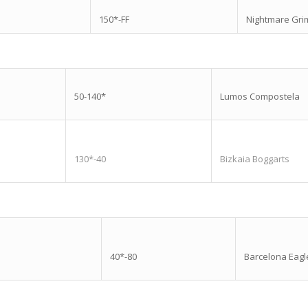
150*-FF
Nightmare Gri
50-140*
Lumos Compostela
130*-40
Bizkaia Boggarts
40*-80
Barcelona Eagl