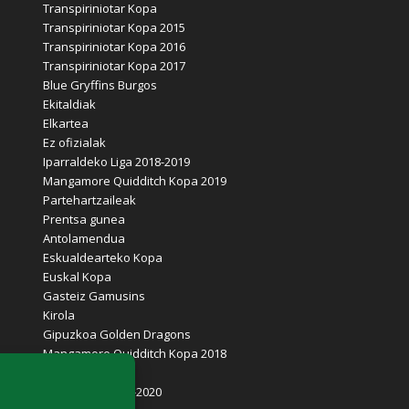
Transpiriniotar Kopa
Transpiriniotar Kopa 2015
Transpiriniotar Kopa 2016
Transpiriniotar Kopa 2017
Blue Gryffins Burgos
Ekitaldiak
Elkartea
Ez ofizialak
Iparraldeko Liga 2018-2019
Mangamore Quidditch Kopa 2019
Partehartzaileak
Prentsa gunea
Antolamendua
Eskualdearteko Kopa
Euskal Kopa
Gasteiz Gamusins
Kirola
Gipuzkoa Golden Dragons
Mangamore Quidditch Kopa 2018
Txapelketa
Euskal Liga 2019-2020