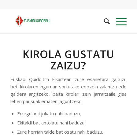
KIROLA GUSTATU
ZAIZU?
Euskadi Quidditch Elkartean zure esanetara gaituzu
beti kirolaren inguruan sortutako edozein zalantza edo
galdera argitzeko, baita kirolari zein jarraitzaile gisa
lehen pausuak ematen laguntzeko:
Erregularki jokatu nahi baduzu,
Ekitaldi bat antolatu nahi baduzu,
Zure herrian talde bat osatu nahi baduzu,