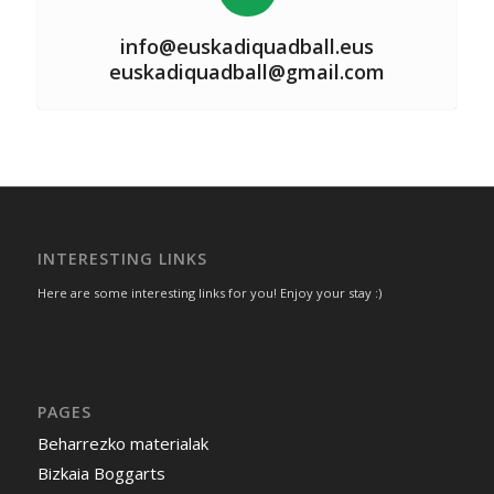
info@euskadiquadball.eus
euskadiquadball@gmail.com
INTERESTING LINKS
Here are some interesting links for you! Enjoy your stay :)
PAGES
Beharrezko materialak
Bizkaia Boggarts