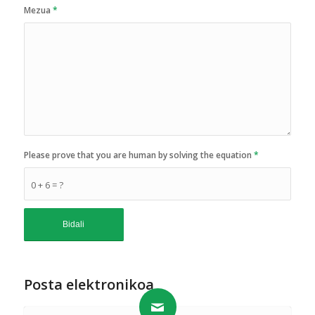
Mezua
*
Please prove that you are human by solving the equation
*
0 + 6 = ?
Posta elektronikoa