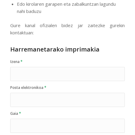
Edo kirolaren garapen eta zabalkuntzan lagundu
nahi baduzu
Gure kanal ofizialen bidez jar zaitezke gurekin
kontaktuan:
Harremanetarako imprimakia
Izena
*
Posta elektronikoa
*
Gaia
*