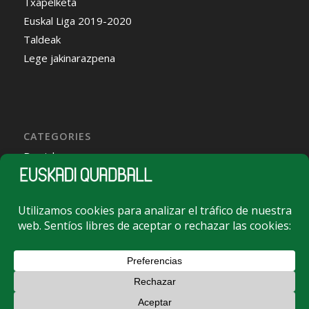
Txapelketa
Euskal Liga 2019-2020
Taldeak
Lege jakinarazpena
CATEGORIES
Berriak
Euskal Selekzioa
Komunikatuak
Komunikatuak
Sin categoría
This site uses cookies. By continuing to browse the site, you are
agreeing to our use of cookies.