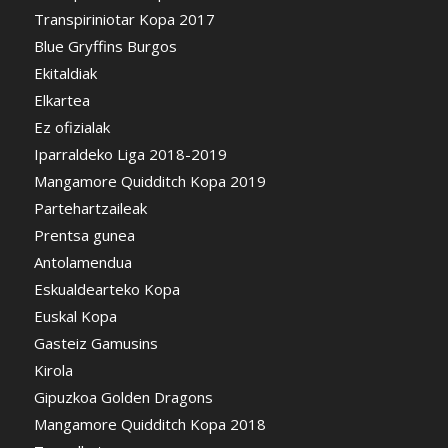
Transpiriniotar Kopa 2017
Blue Gryffins Burgos
Ekitaldiak
Elkartea
Ez ofizialak
Iparraldeko Liga 2018-2019
Mangamore Quidditch Kopa 2019
Partehartzaileak
Prentsa gunea
Antolamendua
Eskualdearteko Kopa
Euskal Kopa
Gasteiz Gamusins
Kirola
Gipuzkoa Golden Dragons
Mangamore Quidditch Kopa 2018